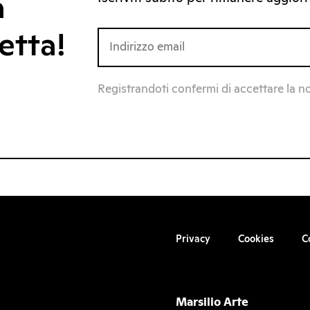
a
etta!
Registrandoti confermi di accettare la n
Privacy
Cookies
C
Marsilio Arte