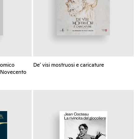
comico
De' visi mostruosi e caricature
do Novecento