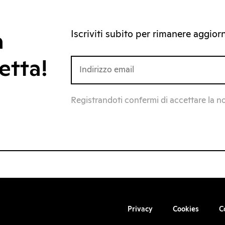
Iscriviti subito per rimanere aggiorna
a
etta!
Registrandoti confermi di accettare la n
Privacy
Cookies
C