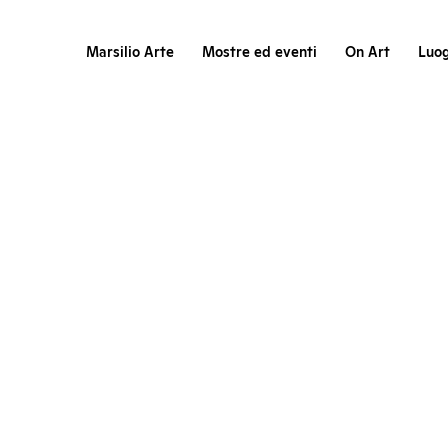
Marsilio Arte
Mostre ed eventi
On Art
Luog