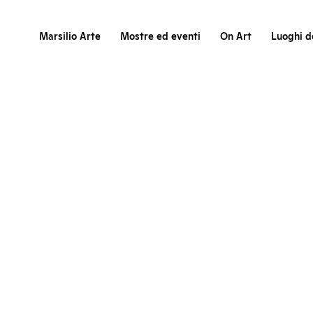
Marsilio Arte
Mostre ed eventi
On Art
Luoghi de