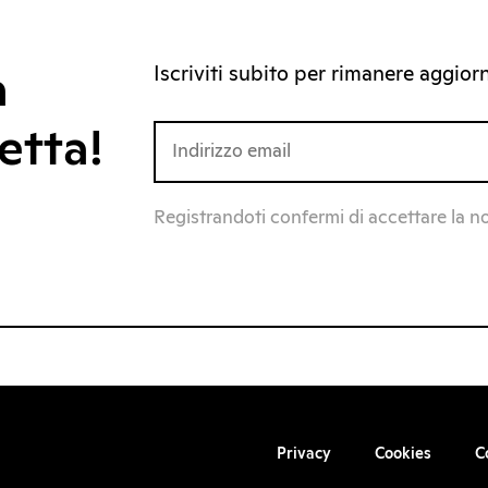
Iscriviti subito per rimanere aggiorna
a
etta!
Registrandoti confermi di accettare la n
Privacy
Cookies
C