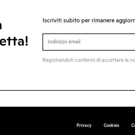
Iscriviti subito per rimanere aggiorna
a
etta!
Registrandoti confermi di accettare la n
Privacy
Cookies
C