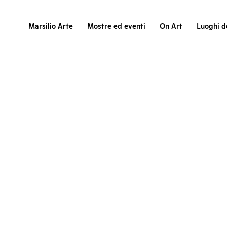
Marsilio Arte
Mostre ed eventi
On Art
Luoghi de