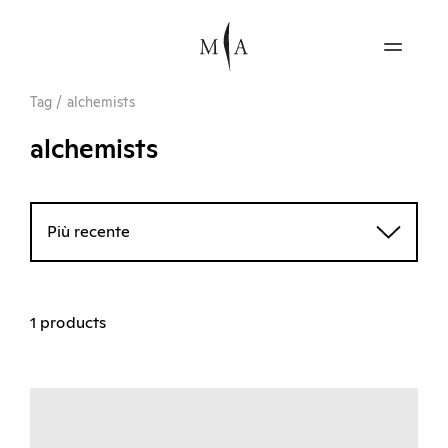
Tag
/
alchemists
alchemists
Più recente
1 products