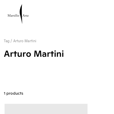
Tag
/
Arturo Martini
Arturo Martini
1 products