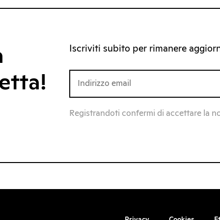
Iscriviti subito per rimanere aggiorna
a
etta!
Registrandoti confermi di accettare la n