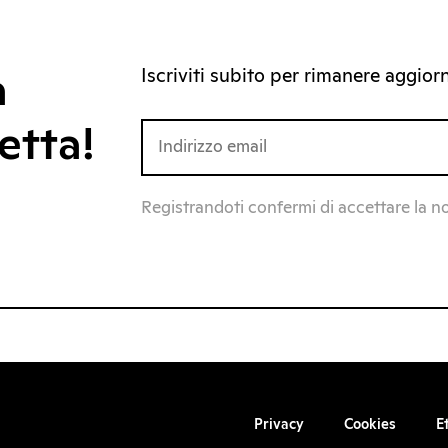
Iscriviti subito per rimanere aggiorna
a
etta!
Registrandoti confermi di accettare la n
Privacy
Cookies
E