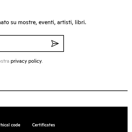
to su mostre, eventi, artisti, libri.
ostra
privacy policy
.
thical code
Certificates