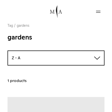
Tag
/
gardens
gardens
Z - A
1 products