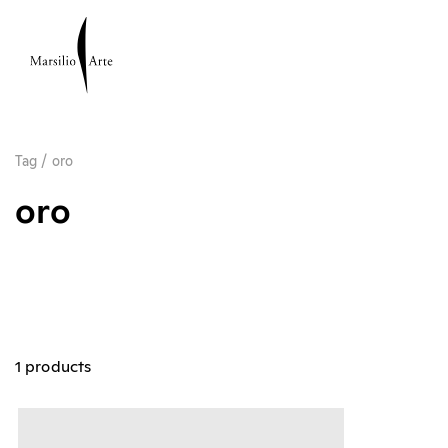
Tag
/
oro
oro
1 products