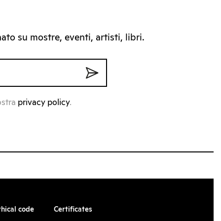
to su mostre, eventi, artisti, libri.
ostra
privacy policy
.
thical code
Certificates