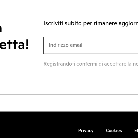
Iscriviti subito per rimanere aggiorna
a
etta!
Registrandoti confermi di accettare la n
Privacy
Cookies
E