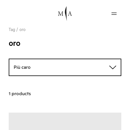
Tag
/
oro
oro
Più caro
1 products