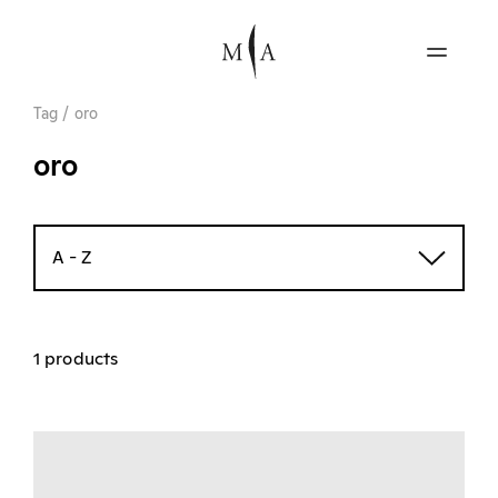
Tag
/
oro
oro
A - Z
1 products