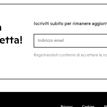
Iscriviti subito per rimanere aggiorna
a
etta!
Registrandoti confermi di accettare la n