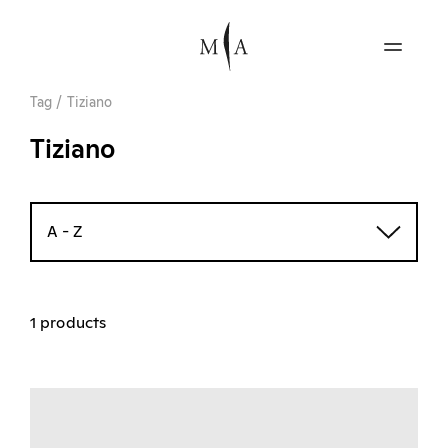
Tag
/
Tiziano
Tiziano
A - Z
1 products