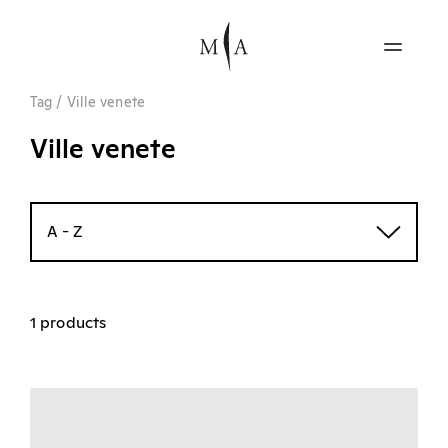
Tag
/
Ville venete
Ville venete
A - Z
1 products