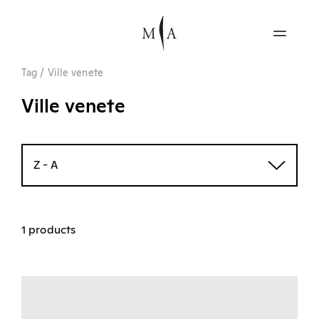
Tag
/
Ville venete
Ville venete
Z - A
1 products