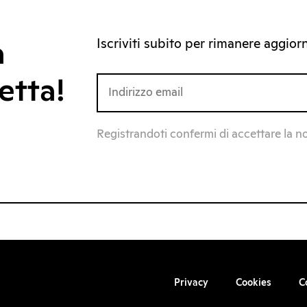
Iscriviti subito per rimanere aggiorna
a
etta!
Registrandoti confermi di accettare la n
Privacy
Cookies
C