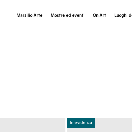
Marsilio Arte
Mostre ed eventi
On Art
Luoghi de
In evidenza