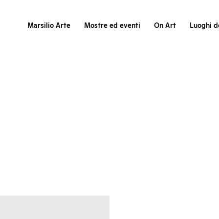
Marsilio Arte
Mostre ed eventi
On Art
Luoghi de