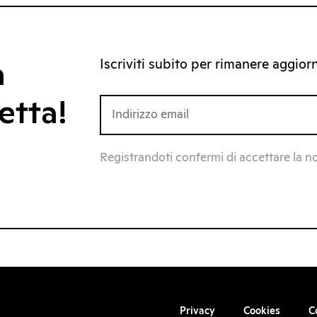
Iscriviti subito per rimanere aggiorna
a
etta!
Registrandoti confermi di accettare la n
Privacy
Cookies
C