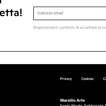
a
etta!
Registrandoti confermi di accettare la n
Privacy
Cookies
C
Marsilio Arte