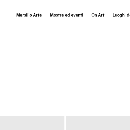
Marsilio Arte
Mostre ed eventi
On Art
Luoghi de