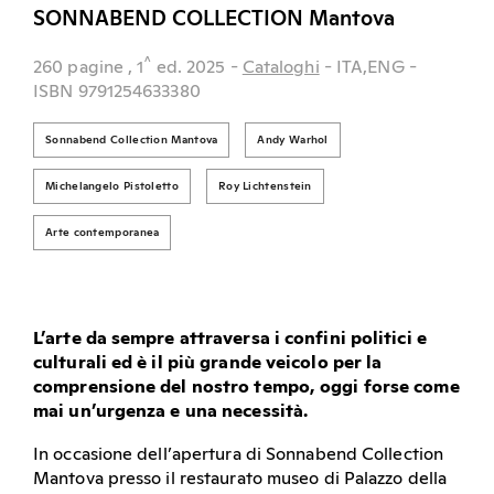
SONNABEND COLLECTION Mantova
^
260 pagine
, 1
ed.
2025
-
Cataloghi
- ITA,ENG
-
ISBN 9791254633380
Sonnabend Collection Mantova
Andy Warhol
Michelangelo Pistoletto
Roy Lichtenstein
Arte contemporanea
L’arte da sempre attraversa i confini politici e
culturali ed è il più grande veicolo per la
comprensione del nostro tempo, oggi forse come
mai un’urgenza e una necessità.
In occasione dell’apertura di Sonnabend Collection
Mantova presso il restaurato museo di Palazzo della