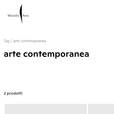
Tag
/
arte contemporanea
arte contemporanea
2 prodotti