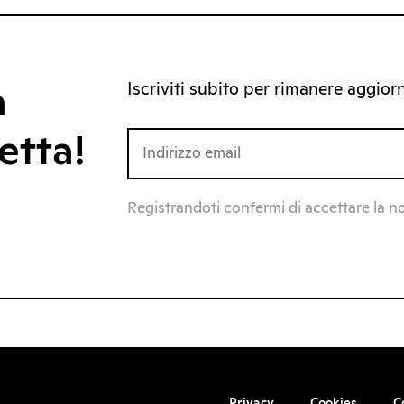
Iscriviti subito per rimanere aggiorna
a
etta!
Registrandoti confermi di accettare la n