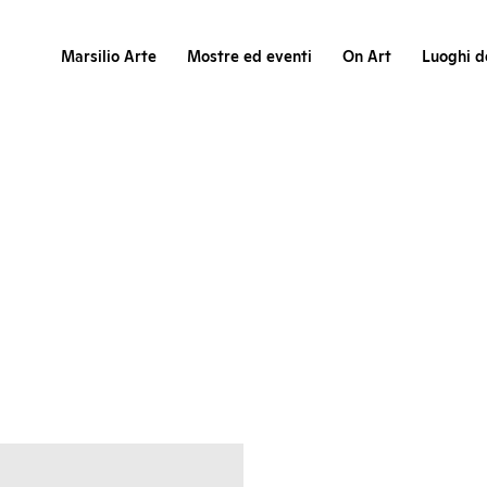
Marsilio Arte
Mostre ed eventi
On Art
Luoghi de