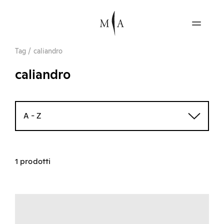
Tag
/
caliandro
caliandro
A - Z
1 prodotti