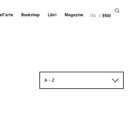
ll’arte
Bookshop
Libri
Magazine
ITA
ENG
A - Z