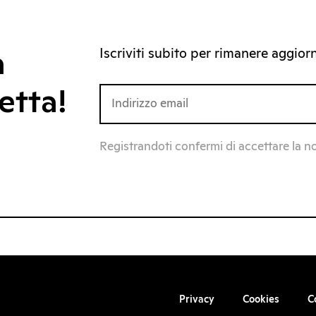
Iscriviti subito per rimanere aggiorna
a
etta!
Registrandoti confermi di accettare la n
Privacy
Cookies
C