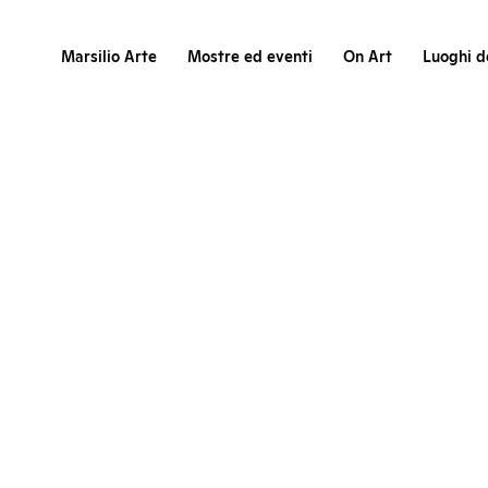
Marsilio Arte
Mostre ed eventi
On Art
Luoghi de