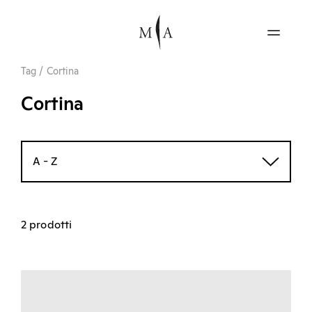
Tag
/
Cortina
Cortina
A - Z
2 prodotti