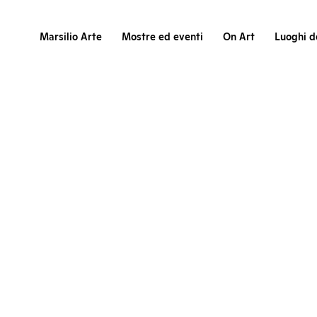
Marsilio Arte
Mostre ed eventi
On Art
Luoghi de