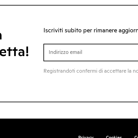
Iscriviti subito per rimanere aggiorna
a
etta!
Registrandoti confermi di accettare la n