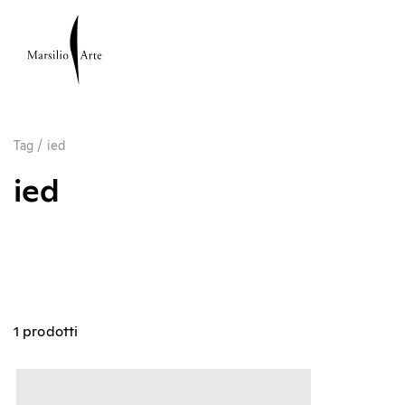
Tag
/
ied
ied
1 prodotti