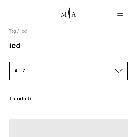
Tag
/
ied
ied
A - Z
1 prodotti