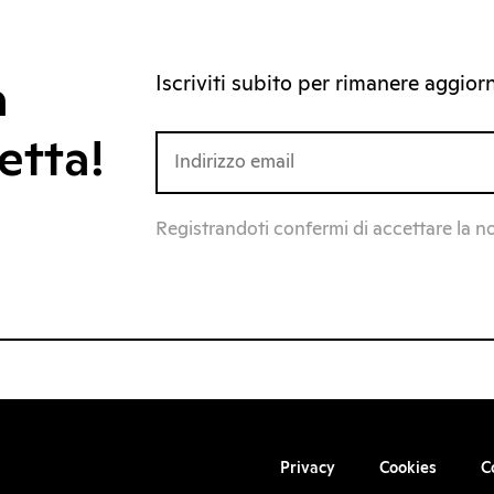
Iscriviti subito per rimanere aggiorna
a
etta!
Registrandoti confermi di accettare la n
Privacy
Cookies
C