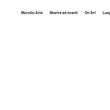
Marsilio Arte
Mostre ed eventi
On Art
Luog