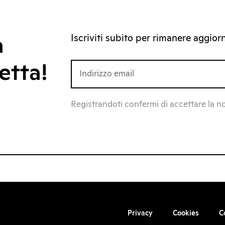
Iscriviti subito per rimanere aggiorna
a
etta!
Registrandoti confermi di accettare la n
Privacy
Cookies
C