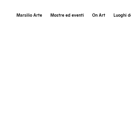
Marsilio Arte
Mostre ed eventi
On Art
Luoghi de