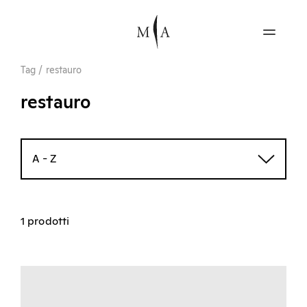
Tag
/
restauro
restauro
A - Z
1 prodotti