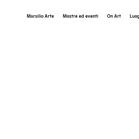
Marsilio Arte
Mostre ed eventi
On Art
Luog