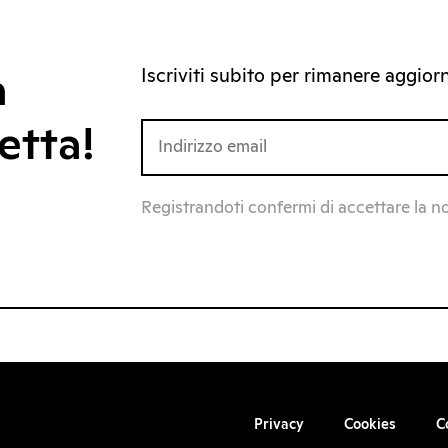
Iscriviti subito per rimanere aggiorna
a
etta!
Registrandoti confermi di accettare la n
Privacy
Cookies
C