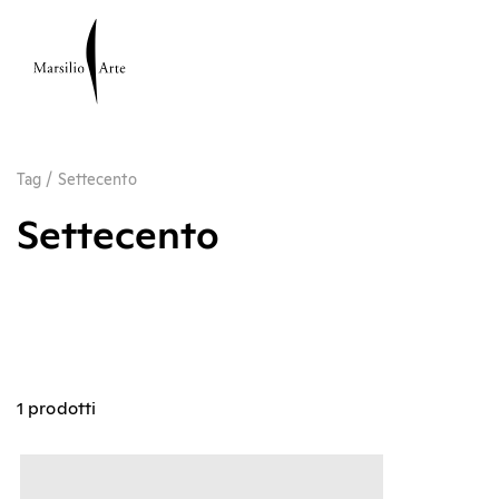
Tag
/
Settecento
Settecento
1 prodotti