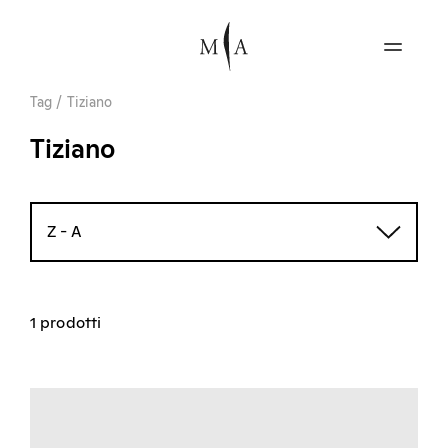
Tag
/
Tiziano
Tiziano
Z - A
1 prodotti