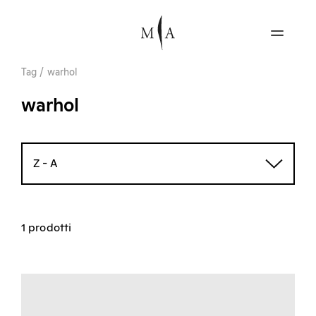
Tag
/
warhol
warhol
Z - A
1 prodotti