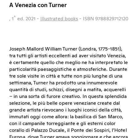
A Venezia con Turner
^
, 1
ed.
2021
-
Illustrated books
- ISBN 9788829712120
Joseph Mallord William Turner (Londra, 1775-1851),
tra tutti gli artisti eccellenti ad aver visitato Venezia,
è certamente quello che meglio ne ha interpretato le
particolarità paesaggistiche e atmosferiche. Durante
tre sole visite in città e tutte non più lunghe di una
settimana, Turner ha prodotto una innumerevole
quantità di studi, schizzi, disegni a matita, acquerelli
– in una sorta di furore creativo. In questa splendida
selezione, le più belle opere veneziane create dal
grande artista rievocano i luoghi iconici della città,
immutati oggi come allora: la basilica di San Marco,
con il campanile torreggiante e gli esterni color
corallo di Palazzo Ducale, il Ponte dei Sospiri, l’Hotel
Europa, dove Turner amava soggiornare e che ancora