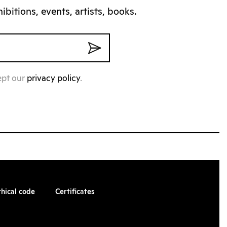
bitions, events, artists, books.
ept our
privacy policy
.
thical code
Certificates