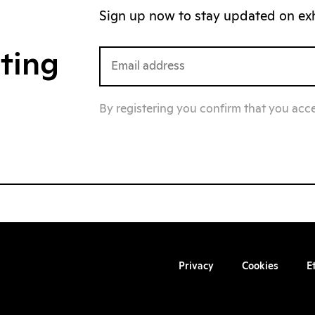
Sign up now to stay updated on exhi
iting
By registering you confirm that you acc
Privacy
Cookies
E