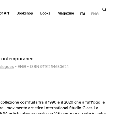
of Art
Bookshop
Books
Magazine
ITA
ENG
o contemporaneo
alogues
- ENG
- ISBN 9791254630624
ollezione costituita tra il 1990 e il 2020 che a tutt’oggi è
re ilmovimento artistico International Studio Glass. La
di 54 artisti internazionali con 146 opere realizzate in vetro