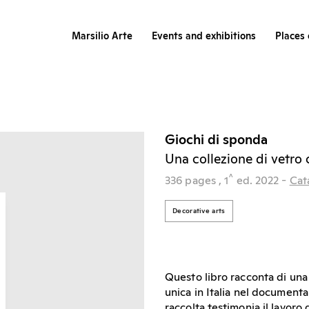
Marsilio Arte
Events and exhibitions
Places 
Giochi di sponda
Una collezione di vetr
^
336 pages
, 1
ed.
2022
-
Cat
Decorative arts
Questo libro racconta di una c
unica in Italia nel documenta
raccolta testimonia il lavoro 