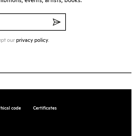
bitions, events, artists, books.
ept our
privacy policy
.
thical code
Certificates