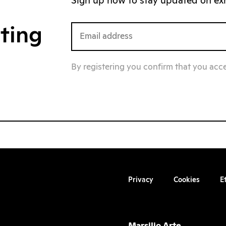
Sign up now to stay updated on exhi
iting
By registering you confirm that you acc
Privacy
Cookies
E