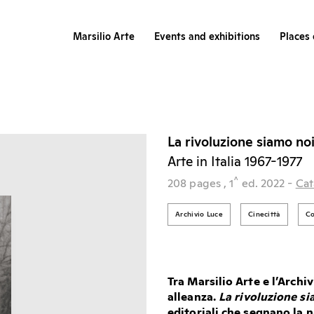
Marsilio Arte
Events and exhibitions
Places 
La rivoluzione siamo no
Arte in Italia 1967-1977
^
208 pages
, 1
ed.
2022
-
Cat
Archivio Luce
Cinecittà
Co
Tra Marsilio Arte e l’Archi
alleanza.
La rivoluzione si
editoriali che segnano la 