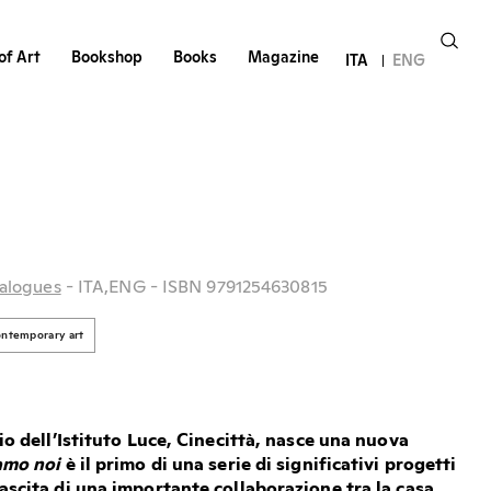
of Art
Bookshop
Books
Magazine
ITA
ENG
i
alogues
- ITA,ENG
- ISBN 9791254630815
ntemporary art
vio dell’Istituto Luce, Cinecittà, nasce una nuova
amo noi
è il primo di una serie di significativi progetti
nascita di una importante collaborazione tra la casa