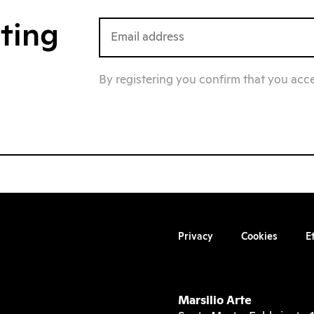
iting
By registering you confirm that you acc
Privacy
Cookies
E
Marsilio Arte