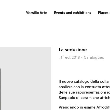
Marsilio Arte
Events and exhibitions
Places 
La seduzione
^
, 1
ed.
2018
-
Catalogues
Il nuovo catalogo della colla
analizza con la consueta atte
delle sue rappresentazioni ic
Sanpaolo di ceramiche atti
Prendendo in esame Afrodite 