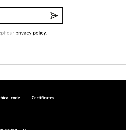
ept our
privacy policy
.
thical code
Certificates