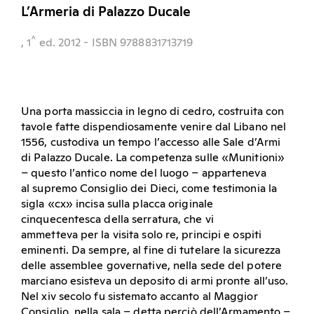
L’Armeria di Palazzo Ducale
^
, 1
ed.
2012
- ISBN 9788831713719
Una porta massiccia in legno di cedro, costruita con
tavole fatte dispendiosamente venire dal Libano nel
1556, custodiva un tempo l’accesso alle Sale d’Armi
di Palazzo Ducale. La competenza sulle «Munitioni»
– questo l’antico nome del luogo – apparteneva
al supremo Consiglio dei Dieci, come testimonia la
sigla «cx» incisa sulla placca originale
cinquecentesca della serratura, che vi
ammetteva per la visita solo re, principi e ospiti
eminenti. Da sempre, al fine di tutelare la sicurezza
delle assemblee governative, nella sede del potere
marciano esisteva un deposito di armi pronte all’uso.
Nel xiv secolo fu sistemato accanto al Maggior
Consiglio, nella sala – detta perciò dell’Armamento –