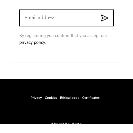
By registering you confirm that you accept our
privacy policy
.
Privacy
Cookies
Ethical code
Certificates
Marsilio Arte
Santa Marta, Fabbricato 17, 30123 – Venice