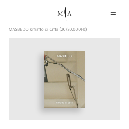
MASBEDO Ritratto di Città (20/20.000Hz)