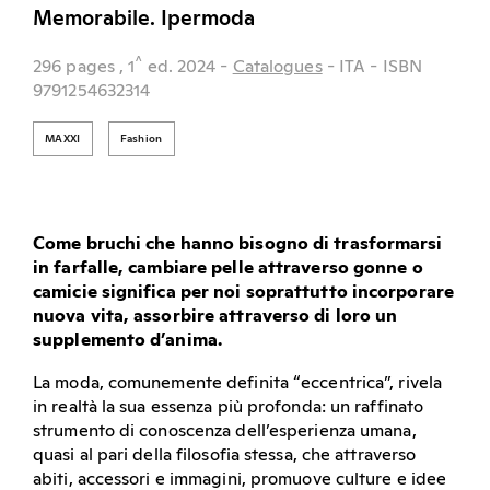
Memorabile. Ipermoda
^
296 pages
, 1
ed.
2024
-
Catalogues
- ITA
- ISBN
9791254632314
MAXXI
Fashion
Come bruchi che hanno bisogno di trasformarsi
in farfalle, cambiare pelle attraverso gonne o
camicie significa per noi soprattutto incorporare
nuova vita, assorbire attraverso di loro un
supplemento d’anima.
La moda, comunemente definita “eccentrica”, rivela
in realtà la sua essenza più profonda: un raffinato
strumento di conoscenza dell’esperienza umana,
quasi al pari della filosofia stessa, che attraverso
abiti, accessori e immagini, promuove culture e idee