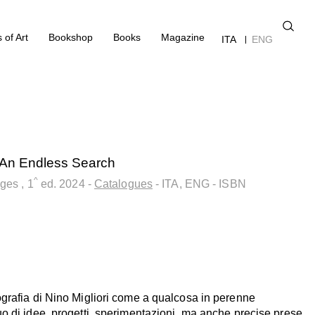
 of Art
Bookshop
Books
Magazine
ITA
ENG
/ An Endless Search
^
ages
, 1
ed.
2024
-
Catalogues
- ITA, ENG
- ISBN
grafia di Nino Migliori come a qualcosa in perenne
o di idee, progetti, sperimentazioni, ma anche precise prese