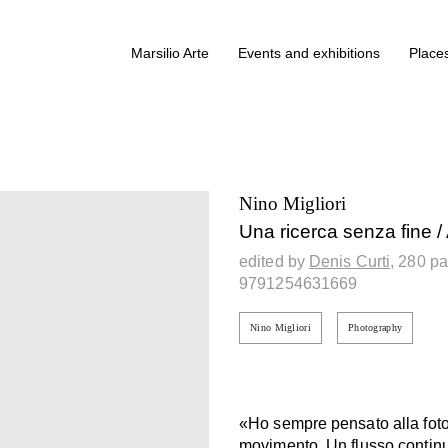
Marsilio Arte
Events and exhibitions
Places
Nino Migliori
Una ricerca senza fine 
edited by
Denis Curti,
280 p
9791254631669
Nino Migliori
Photography
«Ho sempre pensato alla foto
movimento. Un flusso continu