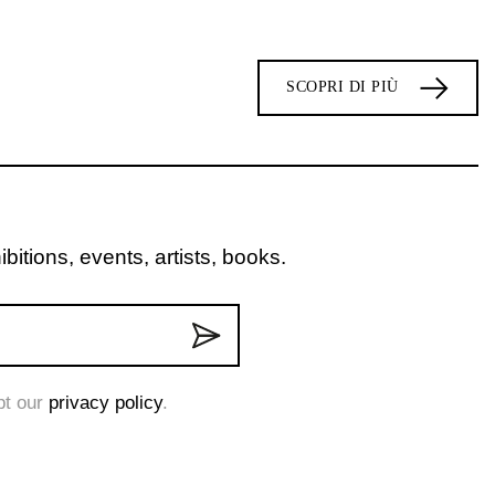
SCOPRI DI PIÙ
itions, events, artists, books.
pt our
privacy policy
.