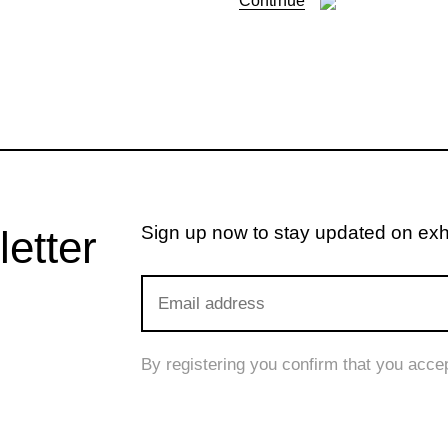
Continue
Sign up now to stay updated on exhib
letter
By registering you confirm that you acce