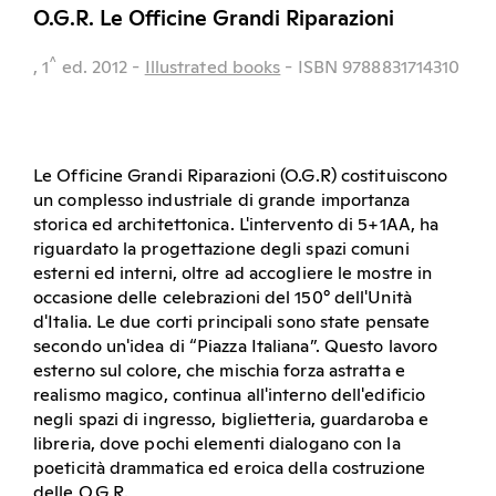
O.G.R. Le Officine Grandi Riparazioni
^
, 1
ed.
2012
-
Illustrated books
- ISBN 9788831714310
Le Officine Grandi Riparazioni (O.G.R) costituiscono
un complesso industriale di grande importanza
storica ed architettonica. L'intervento di 5+1AA, ha
riguardato la progettazione degli spazi comuni
esterni ed interni, oltre ad accogliere le mostre in
occasione delle celebrazioni del 150° dell'Unità
d'Italia. Le due corti principali sono state pensate
secondo un'idea di “Piazza Italiana”. Questo lavoro
esterno sul colore, che mischia forza astratta e
realismo magico, continua all'interno dell'edificio
negli spazi di ingresso, biglietteria, guardaroba e
libreria, dove pochi elementi dialogano con la
poeticità drammatica ed eroica della costruzione
delle O.G.R.