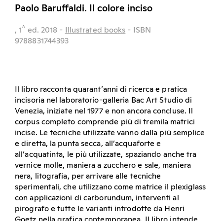
Paolo Baruffaldi. Il colore inciso
^
, 1
ed.
2018
-
Illustrated books
- ISBN
9788831744393
Il libro racconta quarant’anni di ricerca e pratica
incisoria nel laboratorio-galleria Bac Art Studio di
Venezia, iniziate nel 1977 e non ancora concluse. Il
corpus completo comprende più di tremila matrici
incise. Le tecniche utilizzate vanno dalla più semplice
e diretta, la punta secca, all’acquaforte e
all’acquatinta, le più utilizzate, spaziando anche tra
vernice molle, maniera a zucchero e sale, maniera
nera, litografia, per arrivare alle tecniche
sperimentali, che utilizzano come matrice il plexiglass
con applicazioni di carborundum, interventi al
pirografo e tutte le varianti introdotte da Henri
Goetz nella grafica contemporanea. Il libro intende