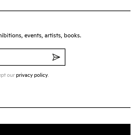
bitions, events, artists, books.
ept our
privacy policy
.