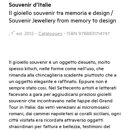
Souvenir d’Italie
Il gioiello souvenir tra memoria e design /
Souvenir Jewellery from memory to design
^
, 1
ed.
2012
-
Catalogues
- ISBN 9788831714747
Il gioiello souvenir è un oggetto desueto, molto
spesso kitsch, nelle forme come nell’uso, che
rimanda alla chincaglieria scadente piuttosto che a
un oggetto elegante e raffinato. Eppure non è
sempre stato cosi. Nel Settecento artisti e letterati
facevano a gara per aggiudicarsi preziosi gioielli
souvenir che incontravano nelle tappe del Grand
Tour in Italia: dai vetri veneziani ai micromosaici
romani, dai cammei napoletani ai coralli siciliani, ogni
città visitata era ricordata attraverso oggetti
straordinari per fattura e bellezza, testimoni del