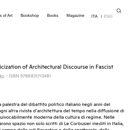
 of Art
Bookshop
Books
Magazine
ITA
ENG
cization of Architectural Discourse in Fascist
ks
- ISBN 9788831713481
alestra del dibattito politico italiano negli anni del
ni altra rivista d’architettura del tempo nella diffusione di
equivocabilmente moderna della cultura di regime. Nelle
no spazio non solo scritti di Le Corbusier inediti in Italia,