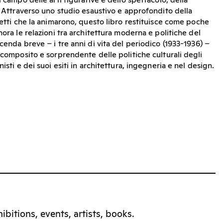
l campo delle arti figurative e dello spettacolo, della
. Attraverso uno studio esaustivo e approfondito della
tetti che la animarono, questo libro restituisce come poche
nora le relazioni tra architettura moderna e politiche del
cenda breve – i tre anni di vita del periodico (1933-1936) –
 composito e sorprendente delle politiche culturali degli
isti e dei suoi esiti in architettura, ingegneria e nel design.
bitions, events, artists, books.