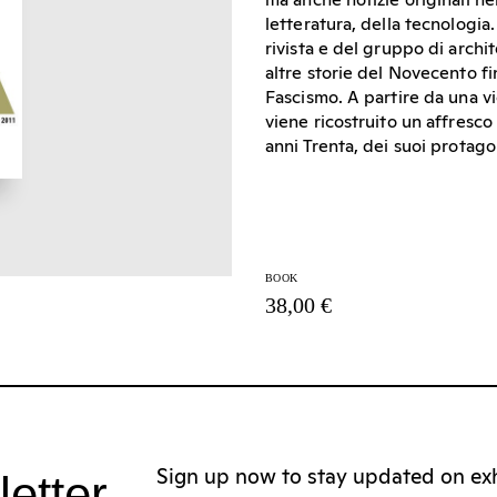
ma anche notizie originali ne
letteratura, della tecnologia
rivista e del gruppo di archi
altre storie del Novecento fi
Fascismo. A partire da una vi
viene ricostruito un affresco
anni Trenta, dei suoi protagon
BOOK
38,00 €
letter
Sign up now to stay updated on exhi