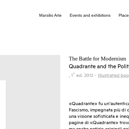
Marsilio Arte
Events and exhibitions
Places
The Battle for Modernism
Quadrante and the Politi
^
, 1
ed.
2012
-
Illustrated boo
«Quadrante» fu un’autentica p
Fascismo, impegnata più di og
una visione sofisticata e in
pagine di «Quadrante» trovaro