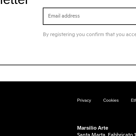
By registering you confirm that you acc
Privacy
Cookies
Et
Marsilio Arte
Santa Marta, Fabbricato 1