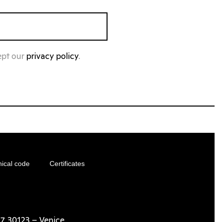
ept our
privacy policy
.
hical code
Certificates
7, 30123 – Venice