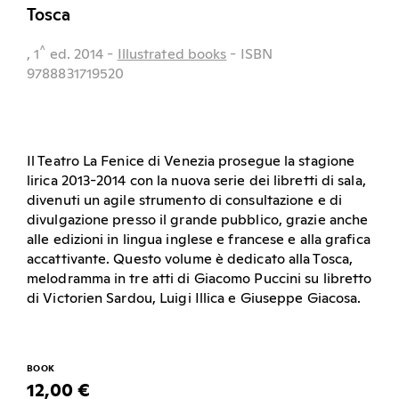
Tosca
^
, 1
ed.
2014
-
Illustrated books
- ISBN
9788831719520
Il Teatro La Fenice di Venezia prosegue la stagione
lirica 2013-2014 con la nuova serie dei libretti di sala,
divenuti un agile strumento di consultazione e di
divulgazione presso il grande pubblico, grazie anche
alle edizioni in lingua inglese e francese e alla grafica
accattivante. Questo volume è dedicato alla Tosca,
melodramma in tre atti di Giacomo Puccini su libretto
di Victorien Sardou, Luigi Illica e Giuseppe Giacosa.
BOOK
12,00 €