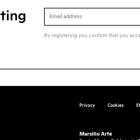
iting
By registering you confirm that you acc
Privacy
Cookies
E
Marsilio Arte