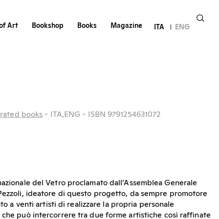
of Art
Bookshop
Books
Magazine
ITA
ENG
strated books
- ITA,ENG
- ISBN 9791254631072
rnazionale del Vetro proclamato dall’Assemblea Generale
Pezzoli, ideatore di questo progetto, da sempre promotore
to a venti artisti di realizzare la propria personale
che può intercorrere tra due forme artistiche così raffinate