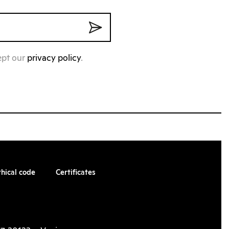
ept our
privacy policy
.
thical code
Certificates