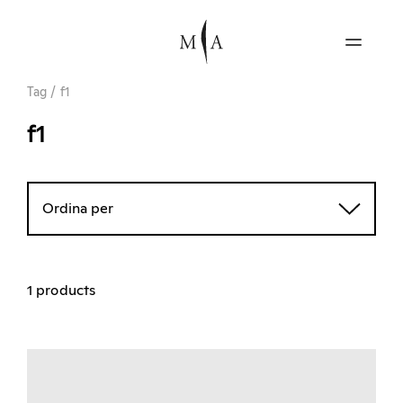
Tag
/
f1
f1
Ordina per
1 products