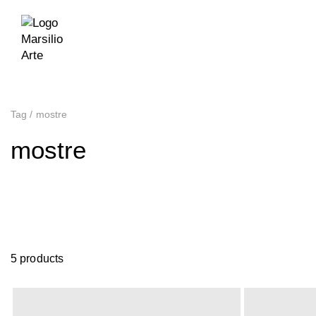
Tag
/
mostre
mostre
5 products