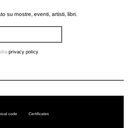
o su mostre, eventi, artisti, libri.
ostra
privacy policy
.
hical code
Certificates