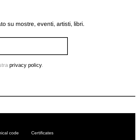
o su mostre, eventi, artisti, libri.
ostra
privacy policy
.
hical code
Certificates