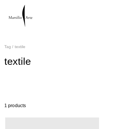
Tag
/
textile
textile
1 products