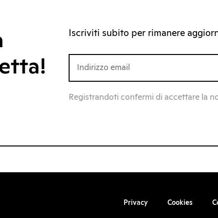
Iscriviti subito per rimanere aggiorna
a
etta!
Registrandoti confermi di accettare la n
Privacy
Cookies
C