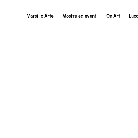
Marsilio Arte
Mostre ed eventi
On Art
Luog